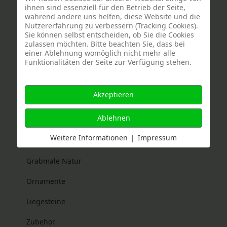
ihnen sind essenziell für den Betrieb der Seite,
während andere uns helfen, diese Website und die
Nutzererfahrung zu verbessern (Tracking Cookies).
Sie können selbst entscheiden, ob Sie die Cookies
zulassen möchten. Bitte beachten Sie, dass bei
einer Ablehnung womöglich nicht mehr alle
Produkte
Funktionalitäten der Seite zur Verfügung stehen.
Bildhauereikunst
Akzeptieren
Denkmäler
Ablehnen
Grababdeckplatten
Weitere Informationen
|
Impressum
Grabmale bearbeitet
Grabmale Natur
Ornamente
Liegesteine
Zubehör