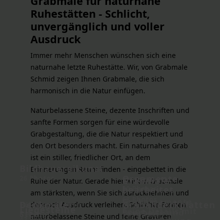
Grabmale für naturnahe
Ruhestätten - Schlicht,
unvergänglich und voller
Ausdruck
Immer mehr Menschen wünschen sich eine
naturnahe letzte Ruhestätte. Wir, von Grabmale
Schmid zeigen Ihnen Grabmale, die sich
harmonisch in die Natur einfügen.
Naturbelassene Steine, dezente Inschriften und
sanfte Formen sorgen für eine würdevolle
Grabgestaltung, die die Natur respektiert und
den Ort besonders macht. Ein naturnahes Grab
ist ein stiller, friedlicher Ort, an dem
Bildhauereikunst
Erinnerungen Raum finden - eingebettet in die
Ornamente
26 Photos
Grabmale
Ruhe der Natur. Gerade hier wirken Grabmale
bearbeitet
30 Photos
am stärksten, wenn Sie sich zurücknehmen und
68 Photos
Grabornamente -
Denkmäler
Grababdeckplatten
Bildhauerei in
dennoch Ausdruck verleihen. Schlichte Formen,
Liegesteine
Feine Details mit
Bearbeite und
Stein -
6 Photos
19 Photos
naturbelassene Steine und feine Gravuren
42 Photos