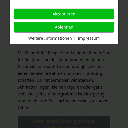
den einfühlsamsten Aufgaben unseres
Handwerks. Es ist ein Ort des stillen
Akzeptieren
Gedenkens, der Trauer und der unendlich
großen Liebe. Ein Ort, der ausdrückt, was oft
Ablehnen
keine Worte fassen können. Wir nehmen uns
besonders viel Zeit für die Gestaltung dieser
Weitere Informationen
|
Impressum
kleinen Erinnerungsorte.
Mit Feingefühl, Respekt und einem offenen Ohr
für die Wünsche der Angehörigen entstehen
Grabmale, die sanft trösten und gleichzeitig
einen liebevolle Rahmen für die Erinnerung
schaffen. Ob mit Symbolen wir Sternen,
Schmetterlingen, kleinen Figuren oder ganz
schlicht - jedes Kindergrabmal ist einzigartig
und erzählt die Geschichte eines viel zu kurzen
Lebens.
Weiterlesen: Kindergrabmale -