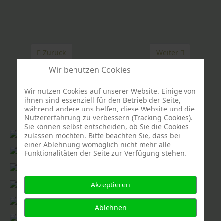
Vorheriger Beitrag: Grabmale bearbeitet
Nächster Beitrag: 
Zurück
Weiter
Wir benutzen Cookies
Wir nutzen Cookies auf unserer Website. Einige von
ihnen sind essenziell für den Betrieb der Seite,
während andere uns helfen, diese Website und die
Nutzererfahrung zu verbessern (Tracking Cookies).
Sie können selbst entscheiden, ob Sie die Cookies
zulassen möchten. Bitte beachten Sie, dass bei
einer Ablehnung womöglich nicht mehr alle
Funktionalitäten der Seite zur Verfügung stehen.
Akzeptieren
Ablehnen