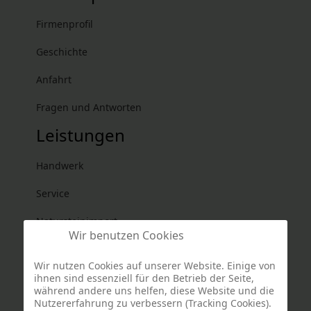
Firmenprofil
Geschichte
Anfahrt
Fragen und Antworten
Leistungen
Handwerk
Service
Natursteinimport
Wir benutzen Cookies
Wir nutzen Cookies auf unserer Website. Einige von
ihnen sind essenziell für den Betrieb der Seite,
während andere uns helfen, diese Website und die
Produkte
Nutzererfahrung zu verbessern (Tracking Cookies).