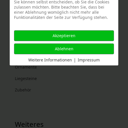
Sie können selbst entscheiden, ob Sie die Cookies
zulassen möchten. Bitte beachten Sie, dass bei
Bildhauereikunst
einer Ablehnung womöglich nicht mehr alle
Funktionalitäten der Seite zur Verfügung stehen.
Denkmäler
Grababdeckplatten
Akzeptieren
Grabmale bearbeitet
Ablehnen
Grabmale Natur
Weitere Informationen
|
Impressum
Ornamente
Liegesteine
Zubehör
Weiteres