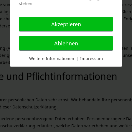
stehen.
on Art. 6 Abs. 1 lit. f DSGVO. Wir haben ein berechtigtes Interes
lligung abgefragt wurde, erfolgt die Verarbeitung ausschließlich 
peicherung von Cookies oder den Zugriff auf Informationen im Endg
Akzeptieren
derzeit widerrufbar.
Ablehnen
ng (AVV) zur Nutzung des oben genannten Dienstes geschlossen. H
 der gewährleistet, dass dieser die personenbezogenen Daten un
Weitere Informationen
|
Impressum
rbeitet.
e und Pflicht­informationen
Ihrer persönlichen Daten sehr ernst. Wir behandeln Ihre persone
dieser Datenschutzerklärung.
hiedene personenbezogene Daten erhoben. Personenbezogene Date
enschutzerklärung erläutert, welche Daten wir erheben und wofür w