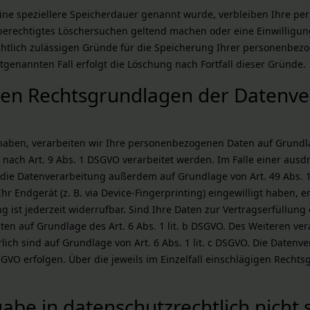
eine speziellere Speicherdauer genannt wurde, verbleiben Ihre p
n berechtigtes Löschersuchen geltend machen oder eine Einwillig
echtlich zulässigen Gründe für die Speicherung Ihrer personenbezo
tgenannten Fall erfolgt die Löschung nach Fortfall dieser Gründe.
den Rechtsgrundlagen der Datenver
 haben, verarbeiten wir Ihre personenbezogenen Daten auf Grundlage
 nach Art. 9 Abs. 1 DSGVO verarbeitet werden. Im Falle einer ausd
die Datenverarbeitung außerdem auf Grundlage von Art. 49 Abs. 1 
hr Endgerät (z. B. via Device-Fingerprinting) eingewilligt haben, e
g ist jederzeit widerrufbar. Sind Ihre Daten zur Vertragserfüllun
en auf Grundlage des Art. 6 Abs. 1 lit. b DSGVO. Des Weiteren vera
rlich sind auf Grundlage von Art. 6 Abs. 1 lit. c DSGVO. Die Date
 DSGVO erfolgen. Über die jeweils im Einzelfall einschlägigen Rec
be in datenschutzrechtlich nicht s