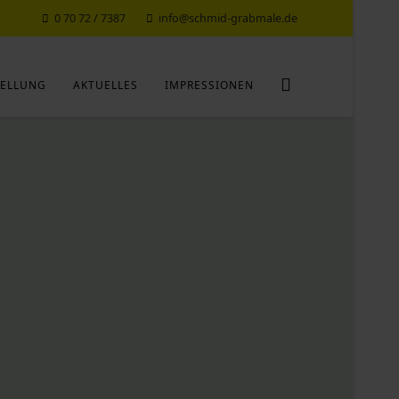
0 70 72 / 7387
info@schmid-grabmale.de
ELLUNG
AKTUELLES
IMPRESSIONEN