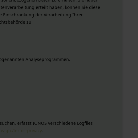
tenverarbeitung erteilt haben, können Sie diese
e Einschränkung der Verarbeitung Ihrer
chtsbehörde zu.
it sogenannten Analyseprogrammen.
suchen, erfasst IONOS verschiedene Logfiles
ms-gtc/terms-privacy
.