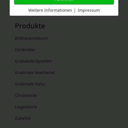
Weitere Informationen
|
Impressum
Produkte
Bildhauereikunst
Denkmäler
Grababdeckplatten
Grabmale bearbeitet
Grabmale Natur
Ornamente
Liegesteine
Zubehör